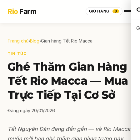
G
Rio
Farm
GIỎ HÀNG
0
G
Trang chủ
›
Blog
›
Gian hàng Tết Rio Macca
TIN TỨC
Ghé Thăm Gian Hàng
Tết Rio Macca — Mua
Trực Tiếp Tại Cơ Sở
Đăng ngày 20/01/2026
Tết Nguyên Đán đang đến gần — và Rio Macca
muốn mời bạn ghé thăm gian hàng trưng bày