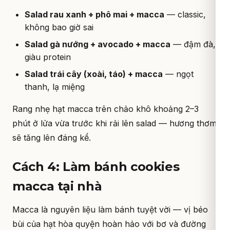
Salad rau xanh + phô mai + macca
— classic,
không bao giờ sai
Salad gà nướng + avocado + macca
— đậm đà,
giàu protein
Salad trái cây (xoài, táo) + macca
— ngọt
thanh, lạ miệng
Rang nhẹ hạt macca trên chảo khô khoảng 2–3
phút ở lửa vừa trước khi rải lên salad — hương thơm
sẽ tăng lên đáng kể.
Cách 4: Làm bánh cookies
macca tại nhà
Macca là nguyên liệu làm bánh tuyệt vời — vị béo
bùi của hạt hòa quyện hoàn hảo với bơ và đường