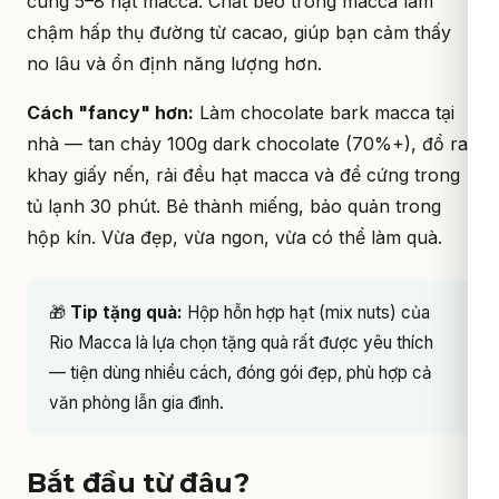
cùng 5–8 hạt macca. Chất béo trong macca làm
chậm hấp thụ đường từ cacao, giúp bạn cảm thấy
no lâu và ổn định năng lượng hơn.
Cách "fancy" hơn:
Làm chocolate bark macca tại
nhà — tan chảy 100g dark chocolate (70%+), đổ ra
khay giấy nến, rải đều hạt macca và để cứng trong
tủ lạnh 30 phút. Bẻ thành miếng, bảo quản trong
hộp kín. Vừa đẹp, vừa ngon, vừa có thể làm quà.
🎁
Tip tặng quà:
Hộp hỗn hợp hạt (mix nuts) của
Rio Macca là lựa chọn tặng quà rất được yêu thích
— tiện dùng nhiều cách, đóng gói đẹp, phù hợp cả
văn phòng lẫn gia đình.
Bắt đầu từ đâu?