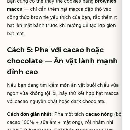
Bạn cũng có thể thay thế cookies bằng
brownies
macca
— chỉ cần thêm hạt macca đập thô vào
công thức brownie yêu thích của bạn, rắc thêm ít
hạt lên mặt bánh trước khi nướng để tạo lớp giòn
bắt mắt.
Cách 5: Pha với cacao hoặc
chocolate — Ăn vặt lành mạnh
đỉnh cao
Nếu bạn đang tìm kiếm món ăn vặt buổi chiều vừa
ngon vừa không tội lỗi, hãy thử kết hợp hạt macca
với cacao nguyên chất hoặc dark chocolate.
Cách đơn giản nhất:
Pha một tách
cacao nóng
(bột
cacao 100% + sữa ấm + mật ong), rồi nhâm nhi