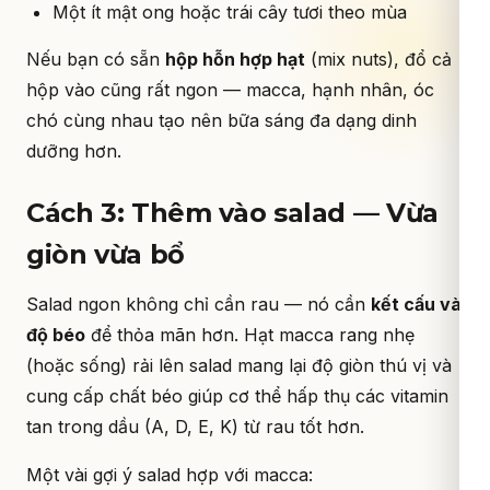
Một ít mật ong hoặc trái cây tươi theo mùa
Nếu bạn có sẵn
hộp hỗn hợp hạt
(mix nuts), đổ cả
hộp vào cũng rất ngon — macca, hạnh nhân, óc
chó cùng nhau tạo nên bữa sáng đa dạng dinh
dưỡng hơn.
Cách 3: Thêm vào salad — Vừa
giòn vừa bổ
Salad ngon không chỉ cần rau — nó cần
kết cấu và
độ béo
để thỏa mãn hơn. Hạt macca rang nhẹ
(hoặc sống) rải lên salad mang lại độ giòn thú vị và
cung cấp chất béo giúp cơ thể hấp thụ các vitamin
tan trong dầu (A, D, E, K) từ rau tốt hơn.
Một vài gợi ý salad hợp với macca: