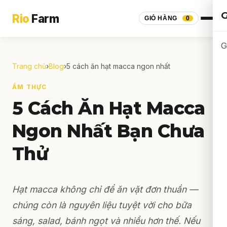
G
Rio
Farm
GIỎ HÀNG
0
G
Trang chủ
›
Blog
›
5 cách ăn hạt macca ngon nhất
ẨM THỰC
5 Cách Ăn Hạt Macca
Ngon Nhất Bạn Chưa
Thử
Hạt macca không chỉ để ăn vặt đơn thuần —
chúng còn là nguyên liệu tuyệt vời cho bữa
sáng, salad, bánh ngọt và nhiều hơn thế. Nếu