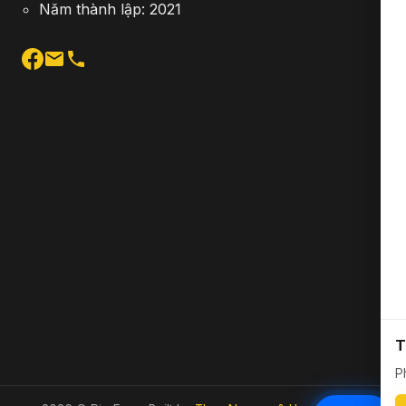
Năm thành lập: 2021
T
P